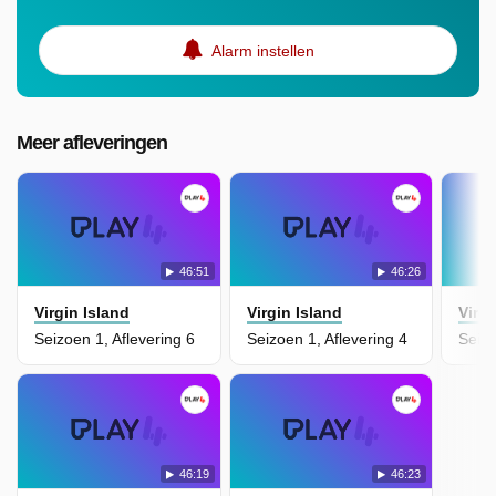
Alarm instellen
Meer afleveringen
46:51
46:26
Virgin Island
Virgin Island
Virgi
Seizoen 1, Aflevering 6
Seizoen 1, Aflevering 4
Seizo
46:19
46:23