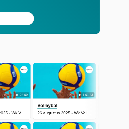
24:00
1:01:43
Volleybal
Volleybal
21 september 2025 - Wk Volleybal Voor Vrouwen: België - Cuba (Deel 2)
26 augustus 2025 - Wk Volleybal Voor Vrouwen: Italië - België (Deel 2)