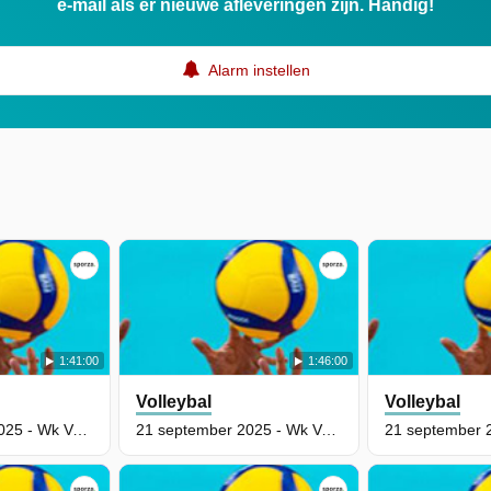
e-mail als er nieuwe afleveringen zijn. Handig!
Alarm instellen
1:41:00
1:46:00
Volleybal
Volleybal
28 september 2025 - Wk Volleybal Voor Mannen: Oekraïne - België
21 september 2025 - Wk Volleybal Voor Vrouwen: België - Slovakije