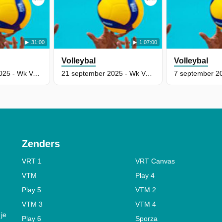
31:00
1:07:00
Volleybal
Volleybal
28 september 2025 - Wk Volleybal Voor Mannen: België - Finland (Achtste Finale) (Deel 1)
21 september 2025 - Wk Volleybal Voor Vrouwen: België - Cuba (Deel 1)
Zenders
VRT 1
VRT Canvas
VTM
Play 4
Play 5
VTM 2
VTM 3
VTM 4
 je
Play 6
Sporza