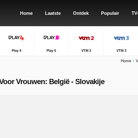
Home
Laatste
Ontdek
Populair
TV
Play 4
Play 5
VTM 2
VTM 3
Home
V
Voor Vrouwen: België - Slovakije