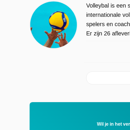
Volleybal is een
internationale v
spelers en coach
Er zijn 26 aflev
Wil je in het v