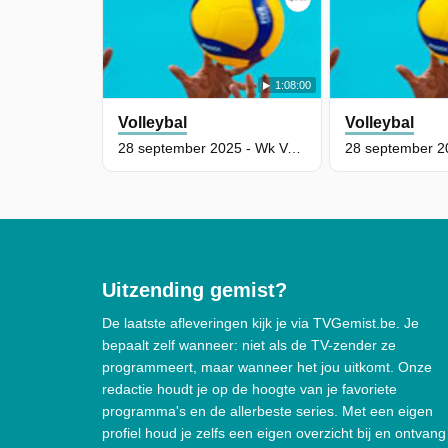
1:08:00
Volleybal
Volleybal
28 september 2025 - Wk Volleybal Voor Mannen: België - Finland (Achtste Finale) (Deel 2)
Uitzending gemist?
De laatste afleveringen kijk je via TVGemist.be. Je
bepaalt zelf wanneer: niet als de TV-zender ze
programmeert, maar wanneer het jou uitkomt. Onze
redactie houdt je op de hoogte van je favoriete
programma's en de allerbeste series. Met een eigen
profiel houd je zelfs een eigen overzicht bij en ontvang