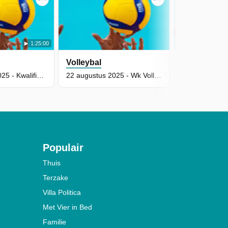
1:25:00
Volleybal
Volleybal
7 september 2025 - Kwalificatie Ek 2026 Mannen: Red Dragons - Azerbeidzjan
22 augustus 2025 - Wk Volleybal Voor Vrouwen: België - Cuba (Deel 2)
Populair
Thuis
Terzake
Villa Politica
Met Vier in Bed
Familie