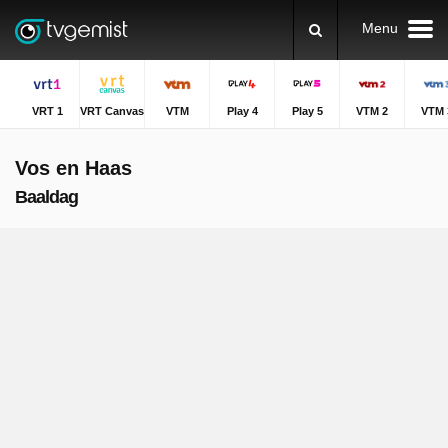
Menu
VRT 1
VRT Canvas
VTM
Play 4
Play 5
VTM 2
VTM 
Vos en Haas
Baaldag