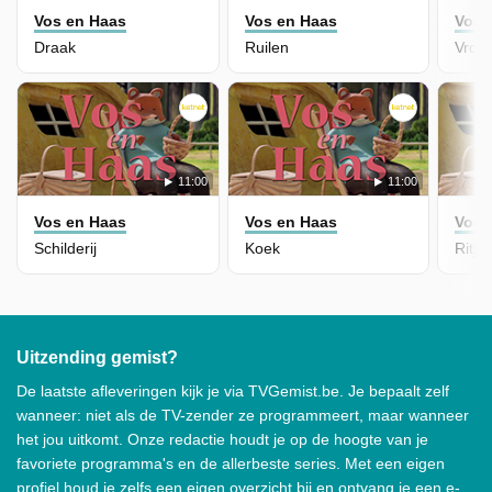
Vos en Haas
Vos en Haas
Vos 
Draak
Ruilen
Vroli
11:00
11:00
Vos en Haas
Vos en Haas
Vos 
Schilderij
Koek
Ritje
Uitzending gemist?
De laatste afleveringen kijk je via TVGemist.be. Je bepaalt zelf
wanneer: niet als de TV-zender ze programmeert, maar wanneer
het jou uitkomt. Onze redactie houdt je op de hoogte van je
favoriete programma's en de allerbeste series. Met een eigen
profiel houd je zelfs een eigen overzicht bij en ontvang je een e-