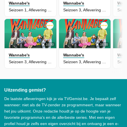
Wannabe's
Wannabe's
Wann
Seizoen 1, Aflevering 4 - Lady Lizzy
Seizoen 3, Aflevering 12 - Mikes Kinderdroom
16:00
16:00
Wannabe's
Wannabe's
Wann
Seizoen 3, Aflevering 10 - De Fashion Queen
Seizoen 3, Aflevering 3 - Shoana's Fandag
Uitzending gemist?
De laatste afleveringen kijk je via TVGemist.be. Je bepaalt zelf
wanneer: niet als de TV-zender ze programmeert, maar wanneer
het jou uitkomt. Onze redactie houdt je op de hoogte van je
favoriete programma's en de allerbeste series. Met een eigen
profiel houd je zelfs een eigen overzicht bij en ontvang je een e-