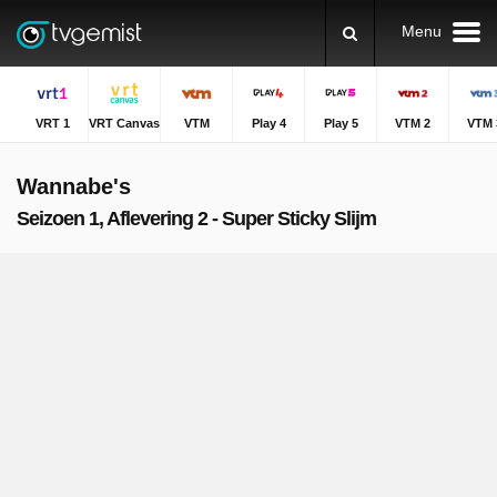
Menu
VRT 1
VRT Canvas
VTM
Play 4
Play 5
VTM 2
VTM 
Wannabe's
Seizoen 1, Aflevering 2 - Super Sticky Slijm