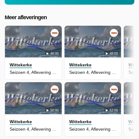
Meer afleveringen
46:00
48:00
Wittekerke
Wittekerke
Witt
Seizoen 4, Aflevering 43
Seizoen 4, Aflevering 42
50:00
52:00
Wittekerke
Wittekerke
Witt
Seizoen 4, Aflevering 41
Seizoen 4, Aflevering 40