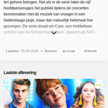
ten gehore brengen. Net als in de serie laten de vijf
hoofdpersonages het publiek tijdens de concerten
kennismaken met de muziek van vroeger in een
hedendaags jasje, maar dan natuurlijk helemaal live
gezongen. De serie draait om Caro, een middelbare
scholier aan de School Aan Stroom, afgekort als SAS.
Caro is enig kind en heeft een unieke band met haar
ouders. Wanneer haar moeder ziek wordt en de afstand
naar het ziekenhuis te groot wordt, moet het gezin
Laatste:
25-05-2026
Genres:
Jeugd
Muziek
verhuizen naar de stad. Dat betekent dat Caro naar een
nieuwe school moet, waar ze niemand kent. In de
concertregistratie zie je naast Caro ook Vince, Camille,
Laatste aflevering
Yemi en Kyona voorbijkomen. De show bevat ook
gastoptredens, zoals bijvoorbeeld van Hugo Sigal en
Janine Bisschops. Sinds 2025 is het populaire programma
beschikbaar. Er zijn 2 afleveringen uitgezonden, de meest
recente in mei 2026.