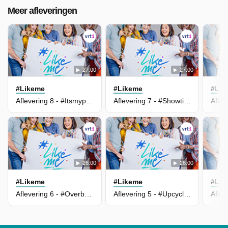
Meer afleveringen
27:00
27:00
#Likeme
#Likeme
#Lik
Aflevering 8 - #Itsmyparty
Aflevering 7 - #Showtime
26:00
26:00
#Likeme
#Likeme
#Lik
Aflevering 6 - #Overboard
Aflevering 5 - #Upcycling