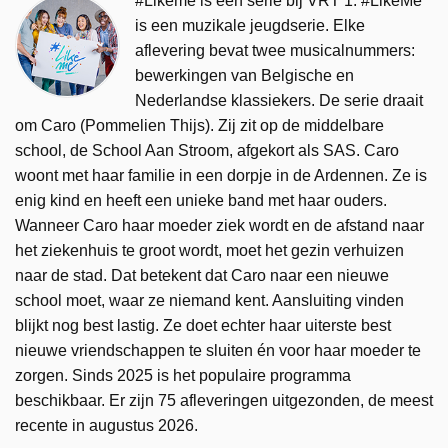
#Likeme is een serie bij VRT 1. #LikeMe
is een muzikale jeugdserie. Elke
aflevering bevat twee musicalnummers:
bewerkingen van Belgische en
Nederlandse klassiekers. De serie draait
om Caro (Pommelien Thijs). Zij zit op de middelbare
school, de School Aan Stroom, afgekort als SAS. Caro
woont met haar familie in een dorpje in de Ardennen. Ze is
enig kind en heeft een unieke band met haar ouders.
Wanneer Caro haar moeder ziek wordt en de afstand naar
het ziekenhuis te groot wordt, moet het gezin verhuizen
naar de stad. Dat betekent dat Caro naar een nieuwe
school moet, waar ze niemand kent. Aansluiting vinden
blijkt nog best lastig. Ze doet echter haar uiterste best
nieuwe vriendschappen te sluiten én voor haar moeder te
zorgen. Sinds 2025 is het populaire programma
beschikbaar. Er zijn 75 afleveringen uitgezonden, de meest
recente in augustus 2026.