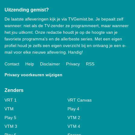
Uitzending gemist?
De laatste afleveringen kijk je via TVGemist.be. Je bepaalt zelf
wanneer: niet als de TV-zender ze programmeert, maar wanneer
het jou uitkomt. Onze redactie houdt je op de hoogte van je
favoriete programma's en de allerbeste series. Met een eigen
profiel houd je zelfs een eigen overzicht bij en ontvang je een e-
mail voor elke nieuwe aflevering. Handig!
Contact
Help
Disclaimer
Privacy
RSS
Privacy voorkeuren wijzigen
Zenders
VRT 1
VRT Canvas
VTM
Play 4
Play 5
VTM 2
VTM 3
VTM 4
Play 6
Sporza