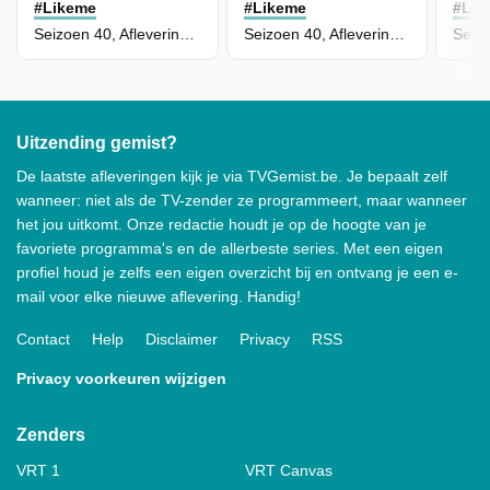
#Likeme
#Likeme
#Lik
Seizoen 40, Aflevering 9 - Hart Verloren
Seizoen 40, Aflevering 10 - Ik, Jij, Hij Of Zij
Uitzending gemist?
De laatste afleveringen kijk je via TVGemist.be. Je bepaalt zelf
wanneer: niet als de TV-zender ze programmeert, maar wanneer
het jou uitkomt. Onze redactie houdt je op de hoogte van je
favoriete programma's en de allerbeste series. Met een eigen
profiel houd je zelfs een eigen overzicht bij en ontvang je een e-
mail voor elke nieuwe aflevering. Handig!
Contact
Help
Disclaimer
Privacy
RSS
Privacy voorkeuren wijzigen
Zenders
VRT 1
VRT Canvas