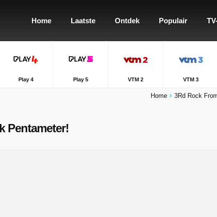
Home
Laatste
Ontdek
Populair
TV
Play 4
Play 5
VTM 2
VTM 3
Home
3Rd Rock Fro
ck Pentameter!