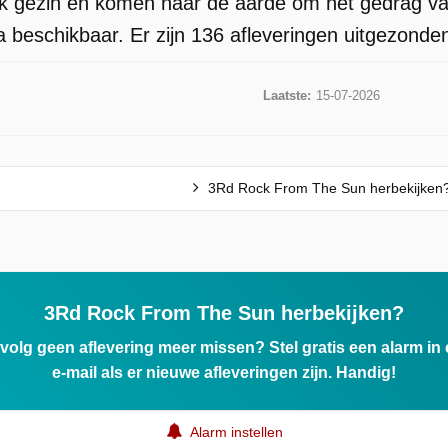
jk gezin en komen naar de aarde om het gedrag v
 beschikbaar. Er zijn 136 afleveringen uitgezonden
Laatste:
15-07-2026
3Rd Rock From The Sun herbekijken
3Rd Rock From The Sun herbekijken?
ervolg geen aflevering meer missen? Stel gratis een alarm i
e-mail als er nieuwe afleveringen zijn. Handig!
Alarm instellen