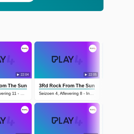
22:04
22:05
rom The Sun
3Rd Rock From The Sun
3Rd Rock F
Seizoen 4, Aflevering 11 - Dick Solomon of the Indiana Solomons
Seizoen 4, Aflevering 8 - Indecent Dick