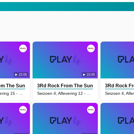
22:05
22:05
om The Sun
3Rd Rock From The Sun
3Rd Rock F
Seizoen 4, Aflevering 15 - The House That Dick Built
Seizoen 4, Aflevering 12 - Dick and Taxes