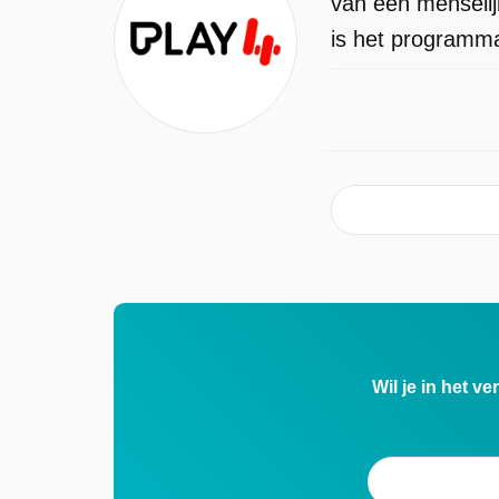
van een menseli
is het programma
Wil je in het v