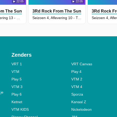
22:05
22:05
om The Sun
3Rd Rock From The Sun
3Rd Rock F
Seizoen 4, Aflevering 13 - Sally Forth
Seizoen 4, Aflevering 10 - Two-Faced Dick
Zenders
VRT 1
VRT Canvas
VTM
Play 4
Play 5
VTM 2
VTM 3
VTM 4
 je
Play 6
Sporza
Ketnet
Kanaal Z
VTM KIDS
Nickelodeon