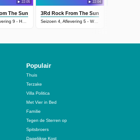
22:05
22:04
rom The Sun
3Rd Rock From The Sun
3Rd Rock F
Seizoen 4, Aflevering 9 - Happy New Dick!
Seizoen 4, Aflevering 5 - What's Love Got to Do, Got to Do with Dick?
Populair
Thuis
Terzake
Villa Politica
Met Vier in Bed
Familie
Tegen de Sterren op
Spitsbroers
Dagelijkse Kost