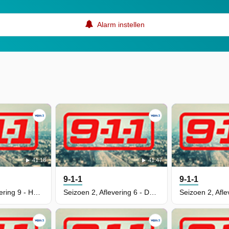
Alarm instellen
41:18
41:47
9-1-1
9-1-1
Seizoen 2, Aflevering 9 - Hen Begins
Seizoen 2, Aflevering 6 - Dosed