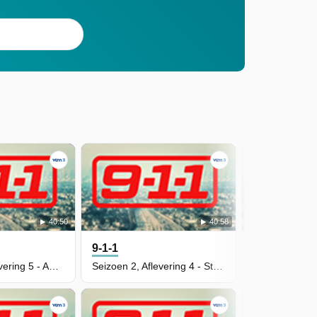
40:50
40:58
9-1-1
9-1-1
Seizoen 2, Aflevering 5 - Awful People
Seizoen 2, Aflevering 4 - Stuck