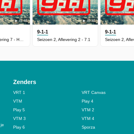
41:48
40:30
9-1-1
9-1-1
Seizoen 2, Aflevering 7 - Haunted
Seizoen 2, Aflevering 2 - 7.1
Zenders
VRT 1
VRT Canvas
VTM
Play 4
Play 5
VTM 2
VTM 3
VTM 4
 je
Play 6
Sporza