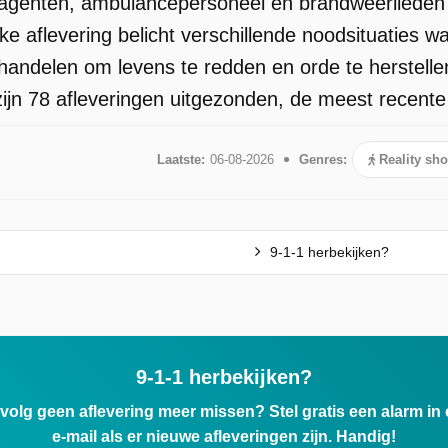
tieagenten, ambulancepersoneel en brandweerliede
ke aflevering belicht verschillende noodsituaties w
 handelen om levens te redden en orde te herstell
zijn 78 afleveringen uitgezonden, de meest recente
Laatste:
06-08-2026
Genres:
Reality sh
9-1-1 herbekijken?
9-1-1 herbekijken?
ervolg geen aflevering meer missen? Stel gratis een alarm i
e-mail als er nieuwe afleveringen zijn. Handig!