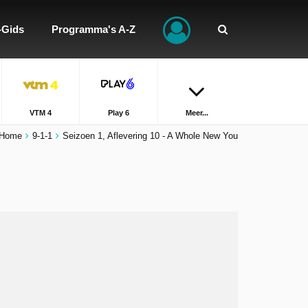
-Gids
Programma's A-Z
VTM 4
Play 6
Meer...
Home
9-1-1
Seizoen 1, Aflevering 10 - A Whole New You