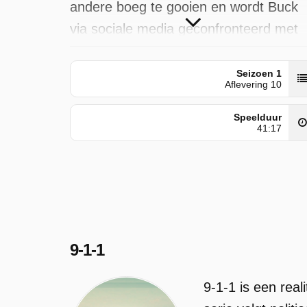
andere boeg te gooien en wordt Buck
via sociale media geconfronteerd met
zijn daden.
Seizoen 1
9-1-1 is uitgezonden door VTM 3 op
Aflevering 10
maandag 4 mei 2026 om 00:00 uur.
Speelduur
41:17
9-1-1
9-1-1 is een real