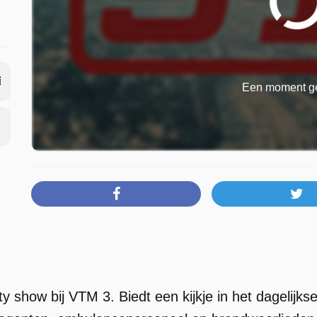
Een moment ge
ity show bij VTM 3. Biedt een kijkje in het dagelijk