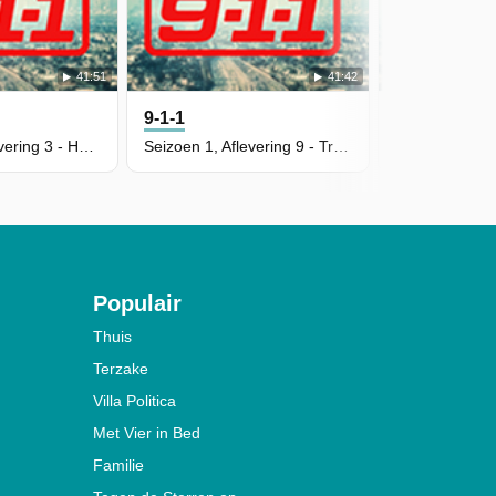
41:51
41:42
9-1-1
9-1-1
Seizoen 2, Aflevering 3 - Help is Not Coming
Seizoen 1, Aflevering 9 - Trapped
Populair
Thuis
Terzake
Villa Politica
Met Vier in Bed
Familie