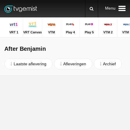
Menu
VRT 1
VRT Canvas
VTM
Play 4
Play 5
VTM 2
VTM 
After Benjamin
Laatste aflevering
Afleveringen
Archief