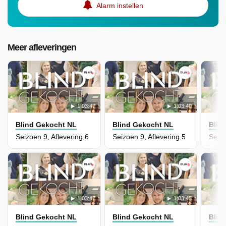
Alarm instellen
Meer afleveringen
1:03:47
1:03:40
Blind Gekocht NL
Blind Gekocht NL
Blin
Seizoen 9, Aflevering 6
Seizoen 9, Aflevering 5
Seizo
1:03:47
1:03:45
Blind Gekocht NL
Blind Gekocht NL
Blin