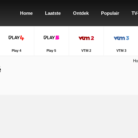
Home
Laatste
Ontdek
Populair
TV
Play 4
Play 5
VTM 2
VTM 3
H
ë