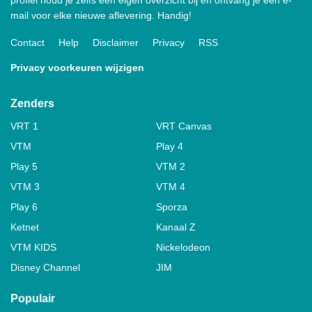
profiel houd je zelfs een eigen overzicht bij en ontvang je een e-
mail voor elke nieuwe aflevering. Handig!
Contact
Help
Disclaimer
Privacy
RSS
Privacy voorkeuren wijzigen
Zenders
VRT 1
VRT Canvas
VTM
Play 4
Play 5
VTM 2
VTM 3
VTM 4
Play 6
Sporza
Ketnet
Kanaal Z
VTM KIDS
Nickelodeon
Disney Channel
JIM
Populair