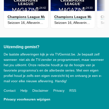
24:42
24:33
Champions League Magazine
Champions League Magazine
Cham
Seizoen 16, Aflevering 34 - 24/05/2026
Seizoen 16, Aflevering 33 - 17/05/2026
Uitzending gemist?
De laatste afleveringen kijk je via TVGemist.be. Je bepaalt zelf
wanneer: niet als de TV-zender ze programmeert, maar wanneer
het jou uitkomt. Onze redactie houdt je op de hoogte van je
favoriete programma's en de allerbeste series. Met een eigen
profiel houd je zelfs een eigen overzicht bij en ontvang je een e-
mail voor elke nieuwe aflevering. Handig!
Contact
Help
Disclaimer
Privacy
RSS
Privacy voorkeuren wijzigen