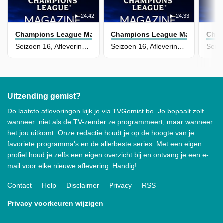
24:42
24:33
Champions League Magazine
Champions League Magazine
Cham
Seizoen 16, Aflevering 34 - 24/05/2026
Seizoen 16, Aflevering 33 - 17/05/2026
Uitzending gemist?
De laatste afleveringen kijk je via TVGemist.be. Je bepaalt zelf
wanneer: niet als de TV-zender ze programmeert, maar wanneer
het jou uitkomt. Onze redactie houdt je op de hoogte van je
favoriete programma's en de allerbeste series. Met een eigen
profiel houd je zelfs een eigen overzicht bij en ontvang je een e-
mail voor elke nieuwe aflevering. Handig!
Contact
Help
Disclaimer
Privacy
RSS
Privacy voorkeuren wijzigen