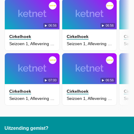
06:56
06:56
Cirkelhoek
Cirkelhoek
Cirk
Seizoen 1, Aflevering 33 - Cirkelhoek Zangers
Seizoen 1, Aflevering 32 - Verhaaltjesles
07:00
06:56
Cirkelhoek
Cirkelhoek
Cirk
Seizoen 1, Aflevering 31 - Grigor Tijd
Seizoen 1, Aflevering 30 - Het Pizzamysterie
Uitzending gemist?