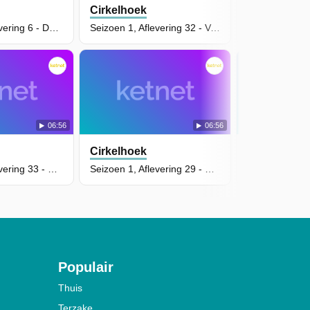
Cirkelhoek
Cirkelhoek
Seizoen 1, Aflevering 6 - De Boot Gemist
Seizoen 1, Aflevering 32 - Verhaaltjesles
06:56
06:56
Cirkelhoek
Cirkelhoek
Seizoen 1, Aflevering 33 - Cirkelhoek Zangers
Seizoen 1, Aflevering 29 - Divali Eiland
Populair
Thuis
Terzake