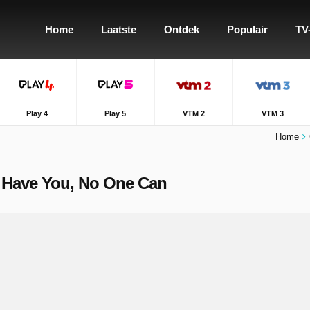
Home
Laatste
Ontdek
Populair
TV
Play 4
Play 5
VTM 2
VTM 3
Home
n't Have You, No One Can