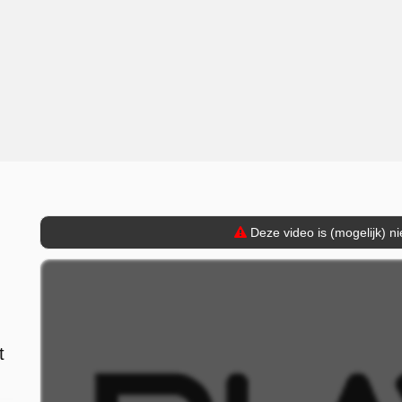
Deze video is (mogelijk) n
t