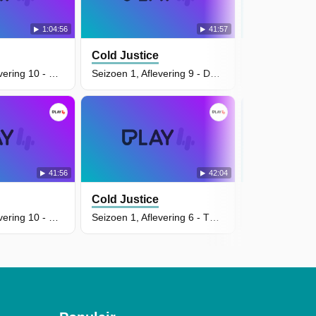
1:04:56
41:57
Cold Justice
Cold Justic
Seizoen 2, Aflevering 10 - The Case Behind The Billboards
Seizoen 1, Aflevering 9 - Dying Declaration
41:56
42:04
Cold Justice
Cold Justic
Seizoen 1, Aflevering 10 - Covet
Seizoen 1, Aflevering 6 - The Widow