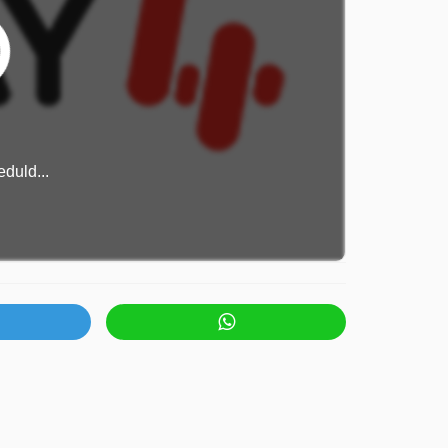
duld...