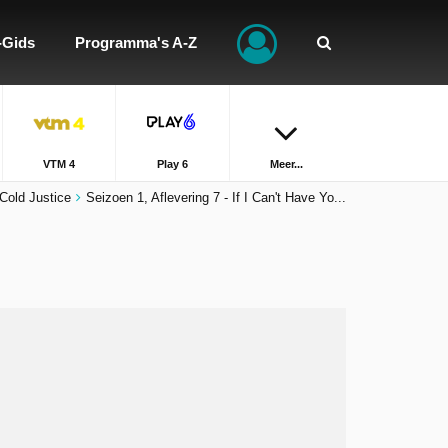
-Gids
Programma's A-Z
VTM 4
Play 6
Meer...
Cold Justice
Seizoen 1, Aflevering 7 - If I Can't Have Yo...