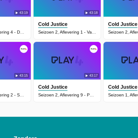
43:19
43:18
Cold Justice
Cold Justice
Seizoen 2, Aflevering 4 - Double Life Discovered
Seizoen 2, Aflevering 1 - Valentine's Day Violence
43:15
43:17
Cold Justice
Cold Justice
Seizoen 2, Aflevering 2 - Small Town Predator
Seizoen 2, Aflevering 9 - Pain in Pawhuska