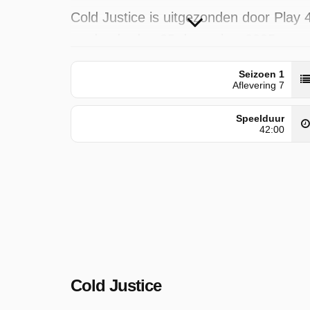
Cold Justice is uitgezonden door Play 
op donderdag 25 december 2025 om
18:37 uur.
Seizoen 1
Aflevering 7
Speelduur
42:00
Cold Justice