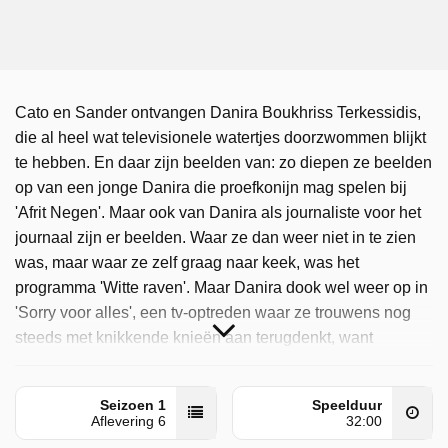
Cato en Sander ontvangen Danira Boukhriss Terkessidis,
die al heel wat televisionele watertjes doorzwommen blijkt
te hebben. En daar zijn beelden van: zo diepen ze beelden
op van een jonge Danira die proefkonijn mag spelen bij
'Afrit Negen'. Maar ook van Danira als journaliste voor het
journaal zijn er beelden. Waar ze dan weer niet in te zien
was, maar waar ze zelf graag naar keek, was het
programma 'Witte raven'. Maar Danira dook wel weer op in
'Sorry voor alles', een tv-optreden waar ze trouwens nog
steeds met knikkende knieën aan terugdenkt, want
spannend was dat optreden zeker.
Daar Zijn Beelden Van is uitgezonden door VRT 1 op
Seizoen 1
Speelduur
Aflevering 6
32:00
zaterdag 30 mei 2026 om 20:46 uur.