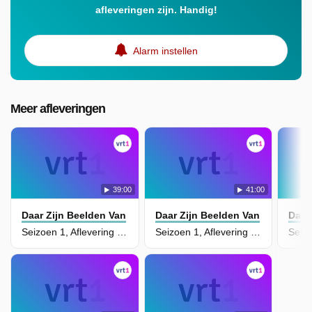
afleveringen zijn. Handig!
Alarm instellen
Meer afleveringen
39:00
41:00
Daar Zijn Beelden Van
Daar Zijn Beelden Van
Daar
Seizoen 1, Aflevering 7 - Tijs Vanneste
Seizoen 1, Aflevering 5 - Tomas De Soete