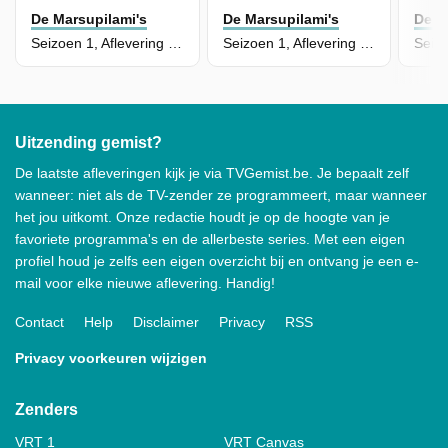
De Marsupilami's
De Marsupilami's
De M
Seizoen 1, Aflevering 14 - De Grote Stansshow
Seizoen 1, Aflevering 12 - Een Marsu Voor Bibi
Uitzending gemist?
De laatste afleveringen kijk je via TVGemist.be. Je bepaalt zelf
wanneer: niet als de TV-zender ze programmeert, maar wanneer
het jou uitkomt. Onze redactie houdt je op de hoogte van je
favoriete programma's en de allerbeste series. Met een eigen
profiel houd je zelfs een eigen overzicht bij en ontvang je een e-
mail voor elke nieuwe aflevering. Handig!
Contact
Help
Disclaimer
Privacy
RSS
Privacy voorkeuren wijzigen
Zenders
VRT 1
VRT Canvas