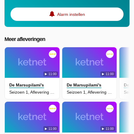
Alarm instellen
Meer afleveringen
11:00
11:00
De Marsupilami's
De Marsupilami's
De M
Seizoen 1, Aflevering 23 - Huilende Jade
Seizoen 1, Aflevering 18 - Operatie: Park
11:00
11:00