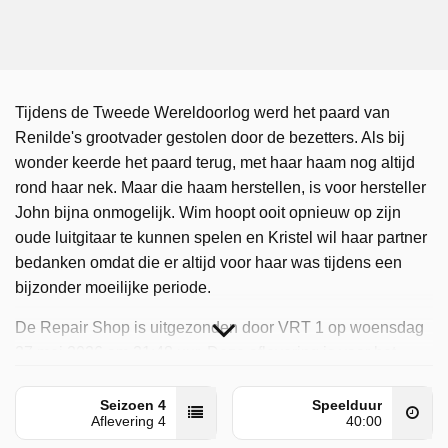
Tijdens de Tweede Wereldoorlog werd het paard van
Renilde's grootvader gestolen door de bezetters. Als bij
wonder keerde het paard terug, met haar haam nog altijd
rond haar nek. Maar die haam herstellen, is voor hersteller
John bijna onmogelijk. Wim hoopt ooit opnieuw op zijn
oude luitgitaar te kunnen spelen en Kristel wil haar partner
bedanken omdat die er altijd voor haar was tijdens een
bijzonder moeilijke periode.
De Repair Shop is uitgezonden door VRT 1 op woensdag
27 mei 2026 om 21:48 uur. Deze aflevering is voor het
eerst geplaatst op vrijdag 9 januari 2026.
Seizoen 4
Speelduur
Aflevering 4
40:00