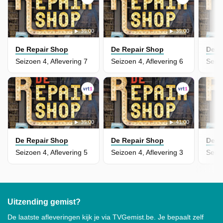
39:00
39:00
De Repair Shop
De Repair Shop
De R
Seizoen 4, Aflevering 7
Seizoen 4, Aflevering 6
Seizo
39:00
41:00
De Repair Shop
De Repair Shop
De R
Seizoen 4, Aflevering 5
Seizoen 4, Aflevering 3
Uitzending gemist?
De laatste afleveringen kijk je via TVGemist.be. Je bepaalt zelf