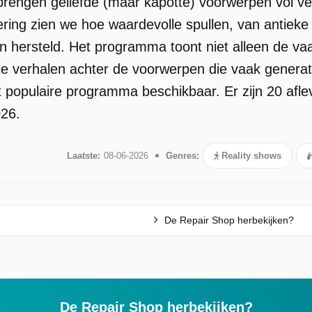
rengen geliefde (maar kapotte) voorwerpen vol ver
ering zien we hoe waardevolle spullen, van antieke 
n hersteld. Het programma toont niet alleen de v
e verhalen achter de voorwerpen die vaak generatie
t populaire programma beschikbaar. Er zijn 20 afl
026.
Laatste:
08-06-2026
Genres:
Reality shows
De Repair Shop herbekijken?
De Repair Shop herbekijken?