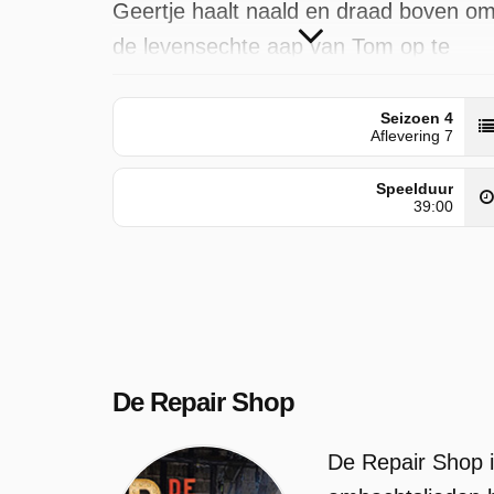
Geertje haalt naald en draad boven o
de levensechte aap van Tom op te
knappen.
Seizoen 4
De Repair Shop is uitgezonden door
Aflevering 7
VRT 1 op maandag 8 juni 2026 om
Speelduur
21:41 uur. Deze aflevering is voor het
39:00
eerst geplaatst op vrijdag 9 januari
2026.
De Repair Shop
De Repair Shop 