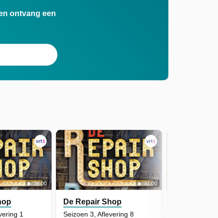
n en ontvang een
39:00
41:00
hop
De Repair Shop
De Repair 
vering 1
Seizoen 3, Aflevering 8
Seizoen 3, Afl