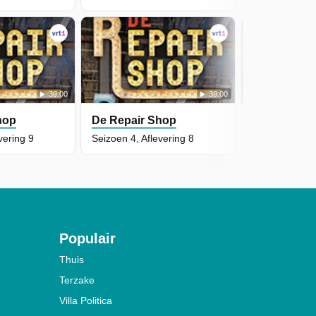
39:00
39:00
hop
De Repair Shop
De Repair 
vering 9
Seizoen 4, Aflevering 8
Seizoen 4, Afl
Populair
Thuis
Terzake
Villa Politica