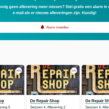
ervolg geen aflevering meer missen? Stel gratis een alarm i
e-mail als er nieuwe afleveringen zijn. Handig!
Alarm instellen
39:00
39:00
op
De Repair Shop
De Repair S
ering 5
Seizoen 4, Aflevering 2
Seizoen 4, Afle