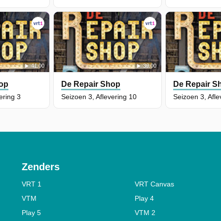
41:00
39:00
op
De Repair Shop
De Repair S
ering 3
Seizoen 3, Aflevering 10
Seizoen 3, Afle
Zenders
VRT 1
VRT Canvas
VTM
Play 4
Play 5
VTM 2