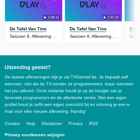
1:08:12
1:07:10
De Tafel Van Tine
De Tafel Van Tine
De T
Seizoen 8, Aflevering 51
Seizoen 8, Aflevering 50
Uitzending gemist?
De laatste afleveringen kijk je via TVGemist.be. Je bepaalt zelf
wanneer: niet als de TV-zender ze programmeert, maar wanneer
het jou uitkomt. Onze redactie houdt je op de hoogte van je
favoriete programma's en de allerbeste series. Met een eigen
profiel houd je zelfs een eigen overzicht bij en ontvang je een e-
mail voor elke nieuwe aflevering. Handig!
Contact
Help
Disclaimer
Privacy
RSS
Privacy voorkeuren wijzigen