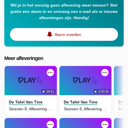
Wil je in het vervolg geen aflevering meer missen? Stel
gratis een alarm in en ontvang een e-mail als er nieuwe
afleveringen zijn. Handig!
Alarm instellen
Meer afleveringen
29:41
1:03:35
De Tafel Van Tine
De Tafel Van Tine
De T
Seizoen 8, Aflevering 13 - De Tafel van de Week - 13
Seizoen 8, Aflevering 52