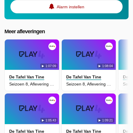
Alarm instellen
Meer afleveringen
1:07:09
1:08:04
De Tafel Van Tine
De Tafel Van Tine
De T
Seizoen 8, Aflevering 64
Seizoen 8, Aflevering 63
1:05:43
1:09:21
De Tafel Van Tine
De Tafel Van Tine
De T