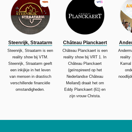
Steenrijk, Straatarm
Château Planckaert
Ande
Steenrijk, Straatarm is een
Château Planckaert is een
Anderma
reality show bij VTM.
reality show bij VRT 1. In
realit
Steenrijk, Straatarm geeft
Château Planckaert
Kamal 
een inkijkje in het leven
(geïnspireerd op het
ond
van mensen in drastisch
Nederlandse Château
noodlij
verschillende financiële
Meiland) draait het om
omstandigheden.
Eddy Planckaert (61) en
zijn vrouw Christa.