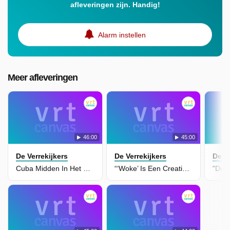
afleveringen zijn. Handig!
Alarm instellen
Meer afleveringen
46:00
45:00
De Verrekijkers
De Verrekijkers
De Ve
Cuba Midden In Het Oog Van Een Geopolitieke Storm
“‘Woke’ Is Een Creatie Van De Media, Niet Van Extreemrechts”