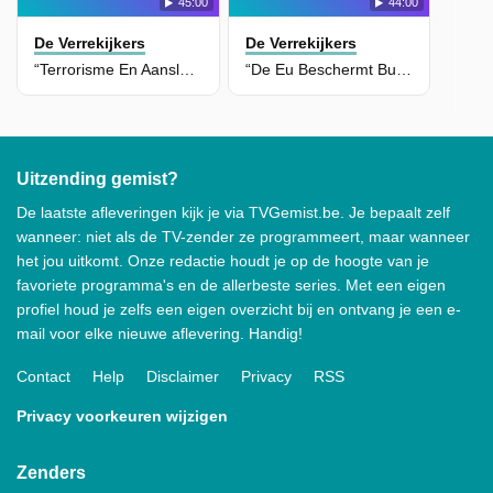
45:00
44:00
De Verrekijkers
De Verrekijkers
“Terrorisme En Aanslagen Zijn Dagelijkse Kost In Pakistan”
“De Eu Beschermt Burgers, China De Staat En De Vs Bedrijven”
Uitzending gemist?
De laatste afleveringen kijk je via TVGemist.be. Je bepaalt zelf
wanneer: niet als de TV-zender ze programmeert, maar wanneer
het jou uitkomt. Onze redactie houdt je op de hoogte van je
favoriete programma's en de allerbeste series. Met een eigen
profiel houd je zelfs een eigen overzicht bij en ontvang je een e-
mail voor elke nieuwe aflevering. Handig!
Contact
Help
Disclaimer
Privacy
RSS
Privacy voorkeuren wijzigen
Zenders