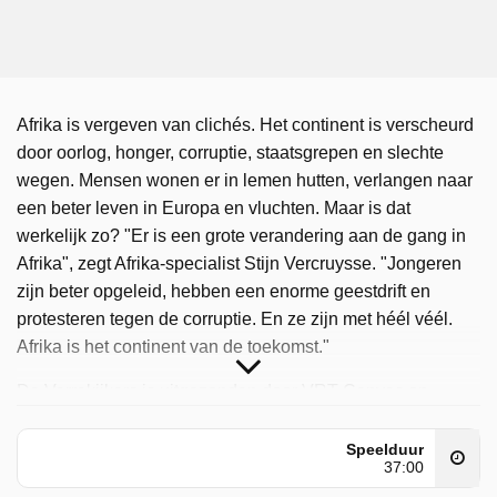
Afrika is vergeven van clichés. Het continent is verscheurd
door oorlog, honger, corruptie, staatsgrepen en slechte
wegen. Mensen wonen er in lemen hutten, verlangen naar
een beter leven in Europa en vluchten. Maar is dat
werkelijk zo? "Er is een grote verandering aan de gang in
Afrika", zegt Afrika-specialist Stijn Vercruysse. "Jongeren
zijn beter opgeleid, hebben een enorme geestdrift en
protesteren tegen de corruptie. En ze zijn met héél véél.
Afrika is het continent van de toekomst."
De Verrekijkers is uitgezonden door VRT Canvas op
donderdag 7 mei 2026 om 23:43 uur.
Speelduur
37:00