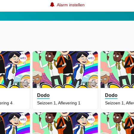
Alarm instellen
11:00
11:00
Dodo
Dodo
ering 4
Seizoen 1, Aflevering 1