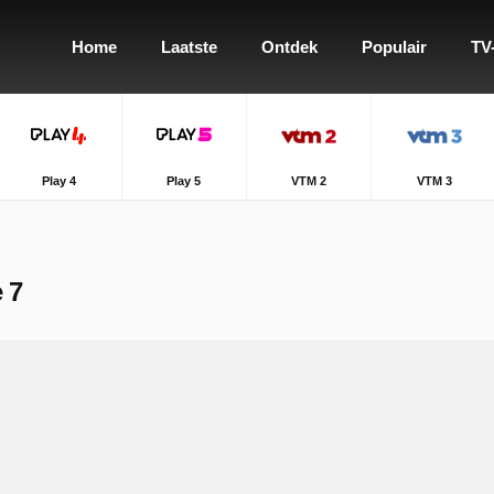
Home
Laatste
Ontdek
Populair
TV
Play 4
Play 5
VTM 2
VTM 3
 7