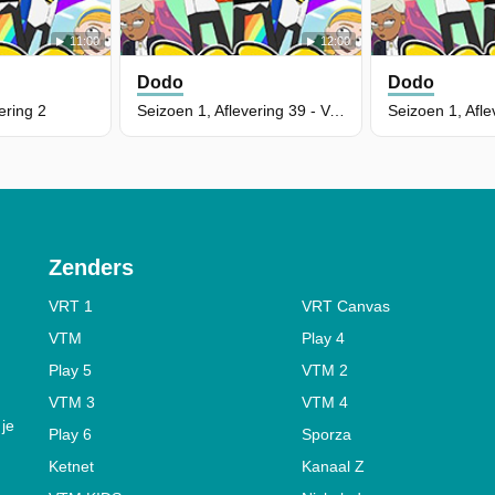
11:00
12:00
Dodo
Dodo
ering 2
Seizoen 1, Aflevering 39 - Verdwaald
Zenders
VRT 1
VRT Canvas
VTM
Play 4
Play 5
VTM 2
VTM 3
VTM 4
 je
Play 6
Sporza
Ketnet
Kanaal Z