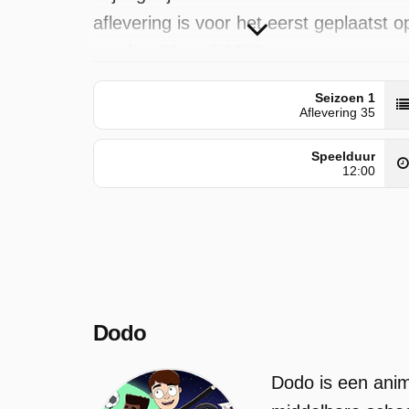
aflevering is voor het eerst geplaatst o
zondag 26 april 2026.
Seizoen 1
Aflevering 35
Speelduur
12:00
Dodo
Dodo is een anima