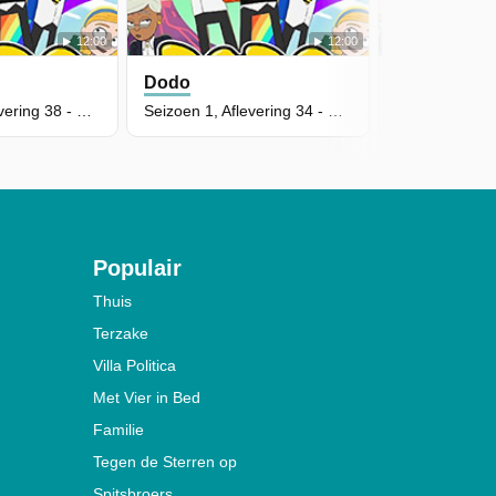
12:00
12:00
Dodo
Dodo
Seizoen 1, Aflevering 38 - Geruchten
Seizoen 1, Aflevering 34 - Superastronaut
Populair
Thuis
Terzake
Villa Politica
Met Vier in Bed
Familie
Tegen de Sterren op
Spitsbroers