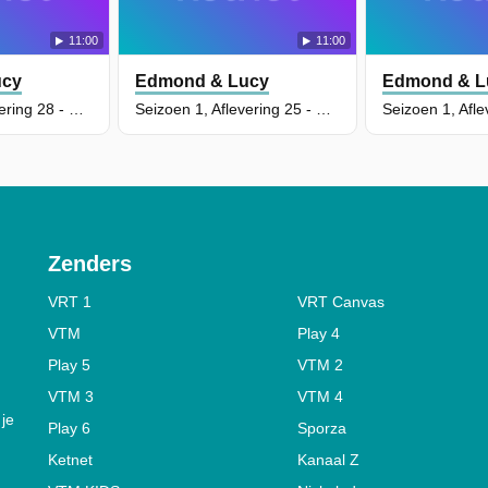
11:00
11:00
ucy
Edmond & Lucy
Edmond & L
Seizoen 1, Aflevering 28 - De Winterverrassing
Seizoen 1, Aflevering 25 - Het Winterleger
Zenders
VRT 1
VRT Canvas
VTM
Play 4
Play 5
VTM 2
VTM 3
VTM 4
 je
Play 6
Sporza
Ketnet
Kanaal Z