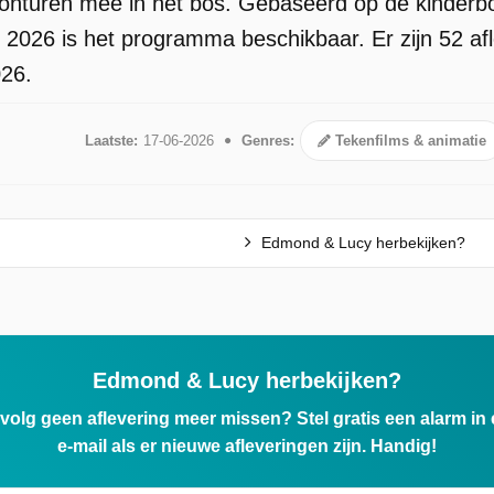
vonturen mee in het bos. Gebaseerd op de kinder
 2026 is het programma beschikbaar. Er zijn 52 a
026.
Laatste:
17-06-2026
Genres:
Tekenfilms & animatie
Edmond & Lucy herbekijken?
Edmond & Lucy herbekijken?
ervolg geen aflevering meer missen? Stel gratis een alarm i
e-mail als er nieuwe afleveringen zijn. Handig!