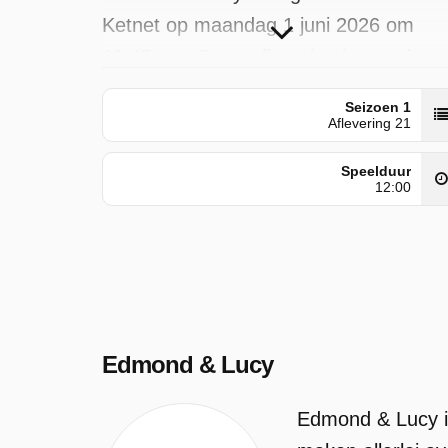
Ketnet op maandag 1 juni 2026 om
10:45 uur. Deze aflevering is voor het
eerst geplaatst op vrijdag 27 oktober
Seizoen 1
2023.
Aflevering 21
Speelduur
12:00
Edmond & Lucy
Edmond & Lucy is