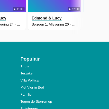
11:00
12:00
ucy
Edmond & Lucy
Edmond & 
Seizoen 1, Aflevering 24 - De Rivier Van Stenen
Seizoen 1, Aflevering 20 - Op Jacht Naar Verrassingen
Populair
Thuis
Terzake
Villa Politica
Met Vier in Bed
Familie
Tegen de Sterren op
Spitsbroers