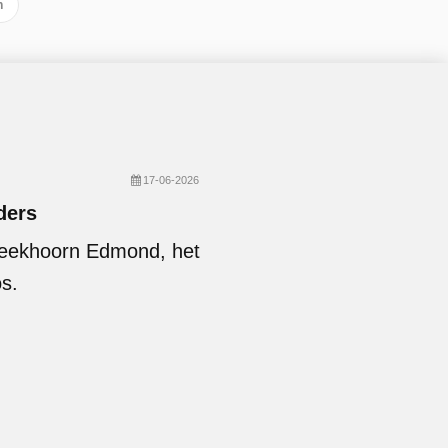
n
17-06-2026
ders
 eekhoorn Edmond, het
s.