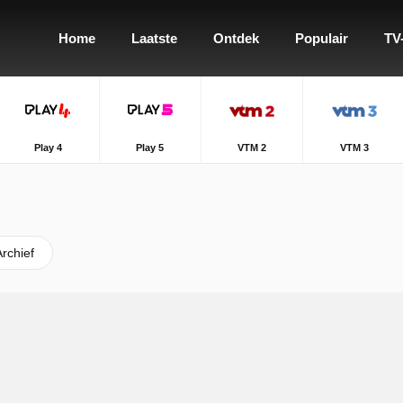
Home
Laatste
Ontdek
Populair
TV
Play 4
Play 5
VTM 2
VTM 3
Archief