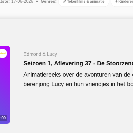
tste:
17-06-2026
Genres:
Tekenfilms & animatie
Kindere
Edmond & Lucy
Seizoen 1, Aflevering 37 - De Stoorzen
Animatiereeks over de avonturen van de
berenjong Lucy en hun vriendjes in het bo
:00