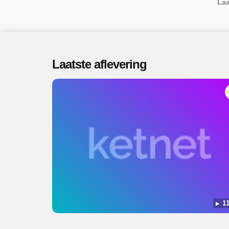
Laa
Laatste aflevering
11