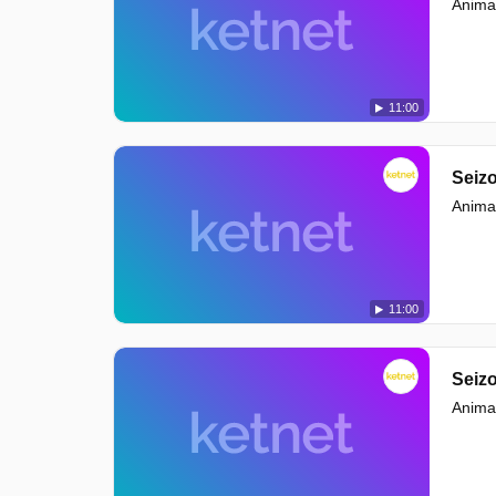
Animat
11:00
Seizo
Animat
11:00
Seizo
Animat