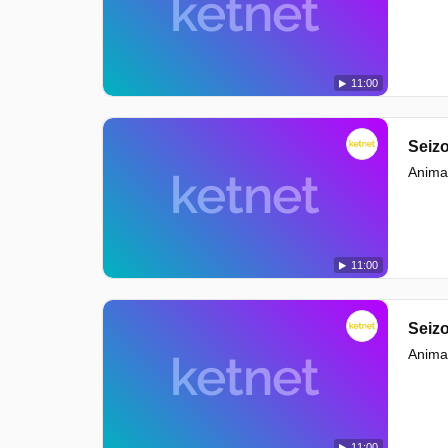
11:00
Seizo
Animat
11:00
Seizo
Animat
11:00