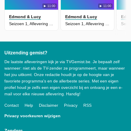
11:00
11:00
Edmond & Lucy
Edmond & Lucy
Edmo
Seizoen 1, Aflevering 5 - De Stronkkorf
Seizoen 1, Aflevering 4 - Oost West, Thuis Best
Uitzending gemist?
De laatste afleveringen kijk je via TVGemist.be. Je bepaalt zelf
wanneer: niet als de TV-zender ze programmeert, maar wanneer
het jou uitkomt. Onze redactie houdt je op de hoogte van je
favoriete programma's en de allerbeste series. Met een eigen
profiel houd je zelfs een eigen overzicht bij en ontvang je een e-
mail voor elke nieuwe aflevering. Handig!
Contact
Help
Disclaimer
Privacy
RSS
Privacy voorkeuren wijzigen
Zenders