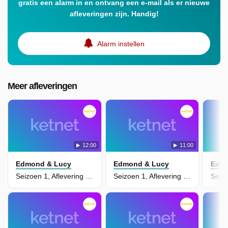
gratis een alarm in en ontvang een e-mail als er nieuwe
afleveringen zijn. Handig!
Alarm instellen
Meer afleveringen
12:00
11:00
Edmond & Lucy
Edmond & Lucy
Edmo
Seizoen 1, Aflevering 7 - Opruimen Of Niet
Seizoen 1, Aflevering 6 - Het Verrassings-Snackfeestje