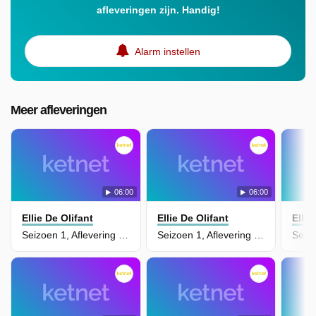
afleveringen zijn. Handig!
Alarm instellen
Meer afleveringen
06:00
06:00
Ellie De Olifant
Ellie De Olifant
Ellie
Seizoen 1, Aflevering 6 - Vliegeren
Seizoen 1, Aflevering 5 - Schilderen