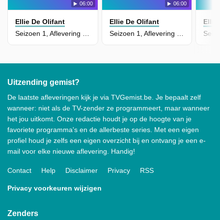
06:00
06:00
Ellie De Olifant
Ellie De Olifant
Ellie
Seizoen 1, Aflevering 4 - De Wedstrijd
Seizoen 1, Aflevering 3 - De Boomhut
Uitzending gemist?
De laatste afleveringen kijk je via TVGemist.be. Je bepaalt zelf
wanneer: niet als de TV-zender ze programmeert, maar wanneer
het jou uitkomt. Onze redactie houdt je op de hoogte van je
favoriete programma's en de allerbeste series. Met een eigen
profiel houd je zelfs een eigen overzicht bij en ontvang je een e-
mail voor elke nieuwe aflevering. Handig!
Contact
Help
Disclaimer
Privacy
RSS
Privacy voorkeuren wijzigen
Zenders