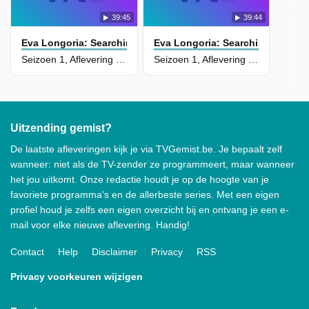
39:45
39:44
Eva Longoria: Searching For Mexico
Eva Longoria: Searching For Me
Seizoen 1, Aflevering 2 - Fire Unites Us
Seizoen 1, Aflevering 1 - Eva Trekt Naar De Oorsprong Van Mariachi, Tequila En Charro's
Uitzending gemist?
De laatste afleveringen kijk je via TVGemist.be. Je bepaalt zelf
wanneer: niet als de TV-zender ze programmeert, maar wanneer
het jou uitkomt. Onze redactie houdt je op de hoogte van je
favoriete programma's en de allerbeste series. Met een eigen
profiel houd je zelfs een eigen overzicht bij en ontvang je een e-
mail voor elke nieuwe aflevering. Handig!
Contact
Help
Disclaimer
Privacy
RSS
Privacy voorkeuren wijzigen