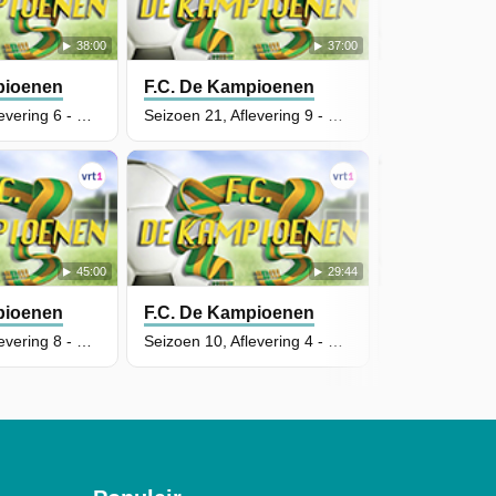
38:00
37:00
pioenen
F.C. De Kampioenen
F.C. De Ka
Seizoen 21, Aflevering 6 - Heldendaad
Seizoen 21, Aflevering 9 - Een Echte Held
45:00
29:44
pioenen
F.C. De Kampioenen
F.C. De Ka
Seizoen 21, Aflevering 8 - De Bende Van Boma
Seizoen 10, Aflevering 4 - Chez Nero