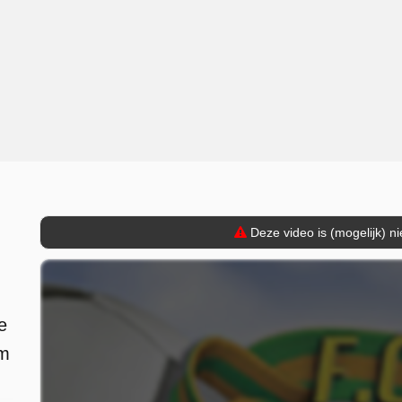
Deze video is (mogelijk) n
e
om