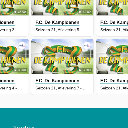
38:00
32:00
ioenen
F.C. De Kampioenen
F.C. De Kam
Seizoen 21, Aflevering 2 - Poepa Boma
Seizoen 21, Aflevering 5 - De Cover
39:00
38:00
ioenen
F.C. De Kampioenen
F.C. De Kam
Seizoen 21, Aflevering 4 - Carmen Bv
Seizoen 21, Aflevering 7 - Boma In Brugge