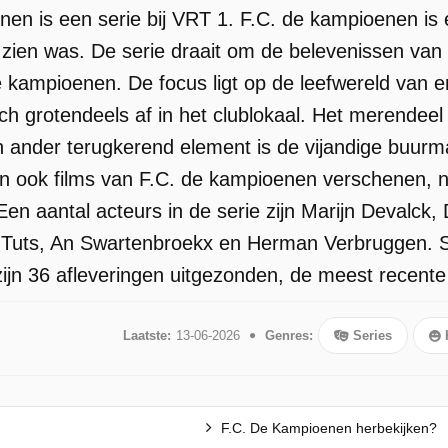
en is een serie bij VRT 1. F.C. de kampioenen is
e zien was. De serie draait om de belevenissen van
kampioenen. De focus ligt op de leefwereld van en
ch grotendeels af in het clublokaal. Het merendeel
 ander terugkerend element is de vijandige buurman
jn ook films van F.C. de kampioenen verschenen, na
 Een aantal acteurs in de serie zijn Marijn Devalc
 Tuts, An Swartenbroekx en Herman Verbruggen. S
ijn 36 afleveringen uitgezonden, de meest recente 
Laatste:
13-06-2026
Genres:
Series
F.C. De Kampioenen herbekijken?