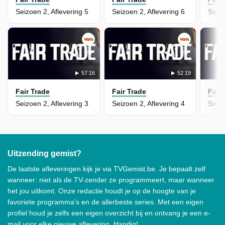
Seizoen 2, Aflevering 5
Seizoen 2, Aflevering 6
Seizo
57:16
52:19
Fair Trade
Fair Trade
Fair
Seizoen 2, Aflevering 3
Seizoen 2, Aflevering 4
Seizo
Uitzending gemist?
De laatste afleveringen kijk je via TVGemist.be. Je bepaalt zelf
wanneer: niet als de TV-zender ze programmeert, maar wanneer
het jou uitkomt. Onze redactie houdt je op de hoogte van je
favoriete programma's en de allerbeste series. Met een eigen
profiel houd je zelfs een eigen overzicht bij en ontvang je een e-
mail voor elke nieuwe aflevering. Handig!