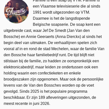
Familie is een soap bij VTM. Familie is
een Vlaamse televisieserie die al sinds
1991 wordt uitgezonden op VTM.
Daarmee is het de langstlopende
Belgische soapserie. De soap kent een
uitgebreide cast, waar Jef De Smedt (Jan Van den
Bossche) en Annie Geeraerts (Anna Dierckx) al sinds het
begin deel van uitmaken. De verhaallijnen spelen zich
vooral af in en rond de stad Mechelen, waar de familie Van
den Bossche haar familiebedrijf runt. De tijd blijft niet
stilstaan bij de familie, zo hadden ze oorspronkelijk een
elektronicabedrijf, maar leiden ze ondertussen ook een
holding waarin een confectieketen en enkele
broodjeszaken zijn opgenomen. Maar ook de persoonlijke
levens van de Van den Bossches worden op de voet
gevolgd. Sinds 2025 is het populaire programma
beschikbaar. Er zijn 189 afleveringen uitgezonden, de
meest recente in juni 2026.