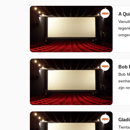
A Qui
Vanuit
tegenk
omgevi
Bob 
Bob Ma
eenhei
zijn r
Gladia
Tienta