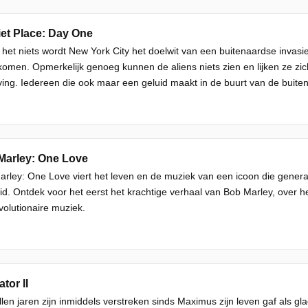
et Place: Day One
 het niets wordt New York City het doelwit van een buitenaardse invasi
omen. Opmerkelijk genoeg kunnen de aliens niets zien en lijken ze zich
ng. Iedereen die ook maar een geluid maakt in de buurt van de buiten
Marley: One Love
rley: One Love viert het leven en de muziek van een icoon die generat
d. Ontdek voor het eerst het krachtige verhaal van Bob Marley, over 
evolutionaire muziek.
tor II
llen jaren zijn inmiddels verstreken sinds Maximus zijn leven gaf als g