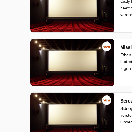
Cady H
heeft 
verand
Missi
Ethan 
bedrei
tegen 
Scre
Sidney
versto
Ondert