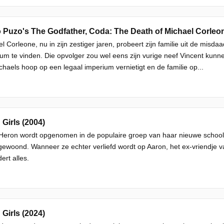
 Puzo's The Godfather, Coda: The Death of Michael Corleo
l Corleone, nu in zijn zestiger jaren, probeert zijn familie uit de misda
um te vinden. Die opvolger zou wel eens zijn vurige neef Vincent kunn
chaels hoop op een legaal imperium vernietigt en de familie op...
Girls (2004)
eron wordt opgenomen in de populaire groep van haar nieuwe school, d
gewoond. Wanneer ze echter verliefd wordt op Aaron, het ex-vriendje v
ert alles.
Girls (2024)