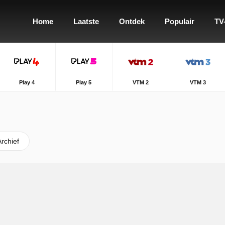
Home
Laatste
Ontdek
Populair
TV
Play 4
Play 5
VTM 2
VTM 3
Archief