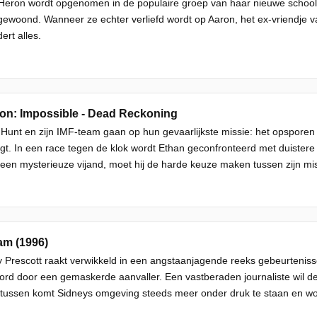
eron wordt opgenomen in de populaire groep van haar nieuwe school, d
gewoond. Wanneer ze echter verliefd wordt op Aaron, het ex-vriendje v
ert alles.
on: Impossible - Dead Reckoning
Hunt en zijn IMF-team gaan op hun gevaarlijkste missie: het opspore
gt. In een race tegen de klok wordt Ethan geconfronteerd met duistere k
een mysterieuze vijand, moet hij de harde keuze maken tussen zijn mis
am (1996)
 Prescott raakt verwikkeld in een angstaanjagende reeks gebeurteniss
ord door een gemaskerde aanvaller. Een vastberaden journaliste wil d
ussen komt Sidneys omgeving steeds meer onder druk te staan en word