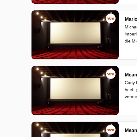
Mario
Michae
imperi
die Mi
Mean 
Cady H
heeft 
verand
Mean 