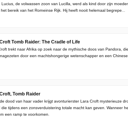
. Lucius, de volwassen zoon van Lucilla, werd als kind door zijn moed
 het bereik van het Romeinse Rijk. Hij heeft nooit helemaal begrepe...
Croft Tomb Raider: The Cradle of Life
roft trekt naar Afrika op zoek naar de mythische doos van Pandora, d
nagezeten door een machtshongerige wetenschapper en een Chinese maff
Croft, Tomb Raider
de dood van haar vader krijgt avonturierster Lara Croft mysterieuze dr
l die tijdens een zonsverduistering totale macht kan geven. Wanneer he
om een ramp te voorkomen.