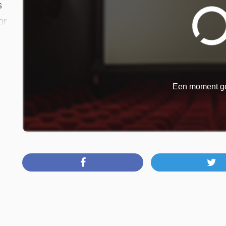
s
or
m
Een moment ge
M
5