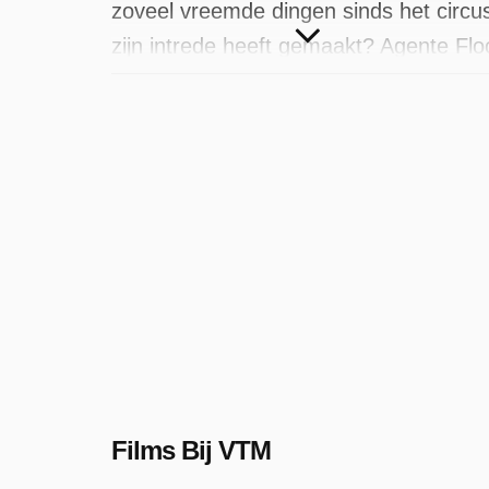
zoveel vreemde dingen sinds het circu
zijn intrede heeft gemaakt? Agente Flo
gaat undercover als personal trainer o
meer informatie te vergaren. Wanneer
ze wordt ontvoerd, zetten de andere
agenten alles op alles om het mysterie
op te lossen.
Films Bij VTM is uitgezonden door VT
op dinsdag 2 september 2025 om 15:0
uur.
Films Bij VTM