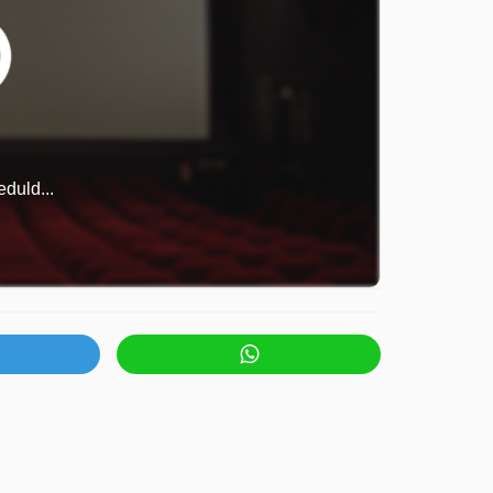
duld...