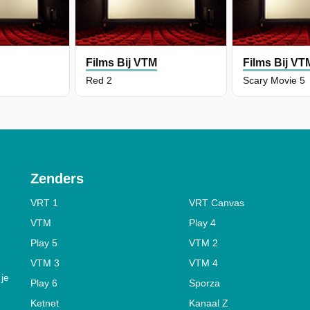
M
Films Bij VTM
Films Bij VT
Red 2
Scary Movie 5
Zenders
VRT 1
VRT Canvas
VTM
Play 4
Play 5
VTM 2
VTM 3
VTM 4
 je
Play 6
Sporza
Ketnet
Kanaal Z