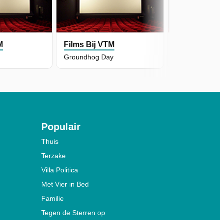
M
Films Bij VTM
Films Bij V
Groundhog Day
Sonic the He
Populair
Thuis
Terzake
Villa Politica
Met Vier in Bed
Familie
Tegen de Sterren op