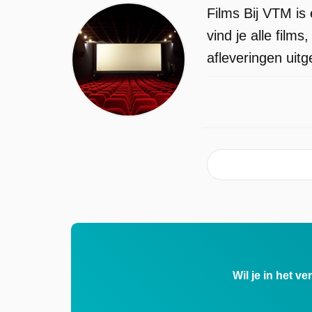
Films Bij VTM is
vind je alle fil
afleveringen uit
Wil je in het v