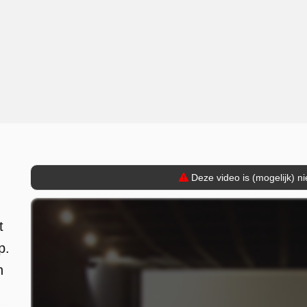
Deze video is (mogelijk) n
t
p.
n