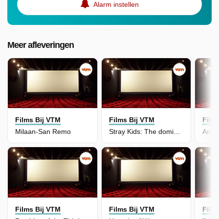
Alarm instellen
Meer afleveringen
Films Bij VTM
Films Bij VTM
Film
Milaan-San Remo
Stray Kids: The dominATE Experience
Amer
Films Bij VTM
Films Bij VTM
Film