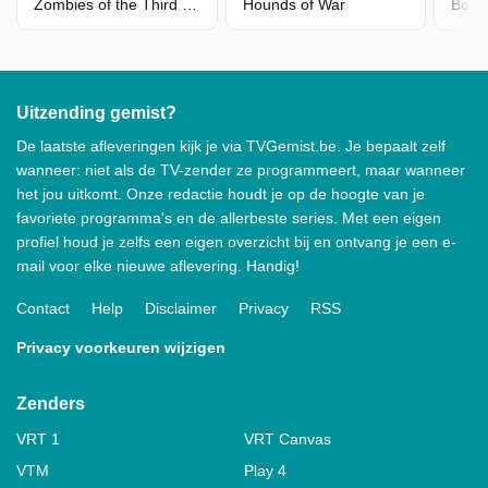
Zombies of the Third Reich
Hounds of War
Body 
Uitzending gemist?
De laatste afleveringen kijk je via TVGemist.be. Je bepaalt zelf
wanneer: niet als de TV-zender ze programmeert, maar wanneer
het jou uitkomt. Onze redactie houdt je op de hoogte van je
favoriete programma's en de allerbeste series. Met een eigen
profiel houd je zelfs een eigen overzicht bij en ontvang je een e-
mail voor elke nieuwe aflevering. Handig!
Contact
Help
Disclaimer
Privacy
RSS
Privacy voorkeuren wijzigen
Zenders
VRT 1
VRT Canvas
VTM
Play 4