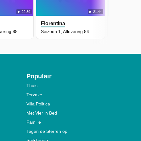
22:39
21:44
Florentina
Florentina
vering 88
Seizoen 1, Aflevering 84
Seizoen 1, Afl
Populair
Thuis
Terzake
Villa Politica
Met Vier in Bed
Familie
Tegen de Sterren op
Spitsbroers