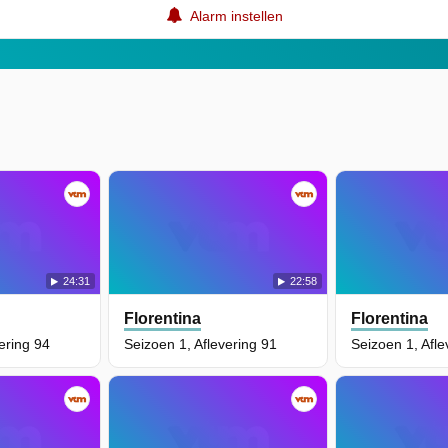
Alarm instellen
24:31
22:58
Florentina
Florentina
ering 94
Seizoen 1, Aflevering 91
Seizoen 1, Afle