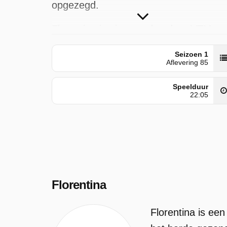
opgezegd.
Florentina is uitgezonden door VTM op
maandag 1 juni 2026 om 00:00 uur.
Seizoen 1
Aflevering 85
Speelduur
22:05
Florentina
Florentina is ee