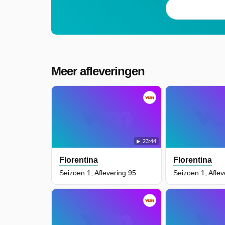
Meer afleveringen
23:44
Florentina
Florentina
Seizoen 1, Aflevering 95
Seizoen 1, Aflev