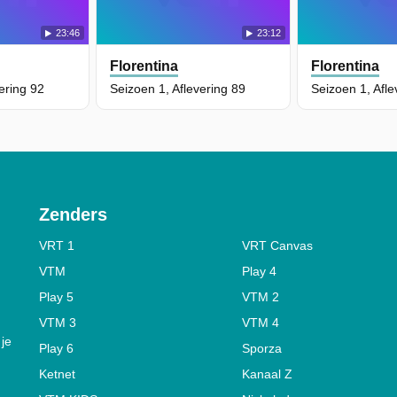
23:46
23:12
Florentina
Florentina
ering 92
Seizoen 1, Aflevering 89
Seizoen 1, Afle
Zenders
VRT 1
VRT Canvas
VTM
Play 4
Play 5
VTM 2
VTM 3
VTM 4
 je
Play 6
Sporza
Ketnet
Kanaal Z