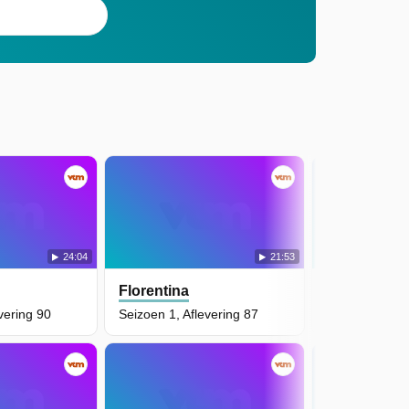
24:04
21:53
Florentina
Florentina
vering 90
Seizoen 1, Aflevering 87
Seizoen 1, Afl