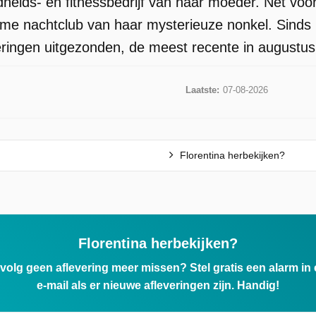
heids- en fitnessbedrijf van haar moeder. Net voo
ime nachtclub van haar mysterieuze nonkel. Sinds
veringen uitgezonden, de meest recente in augustu
Laatste:
07-08-2026
Florentina herbekijken?
Florentina herbekijken?
ervolg geen aflevering meer missen? Stel gratis een alarm i
e-mail als er nieuwe afleveringen zijn. Handig!