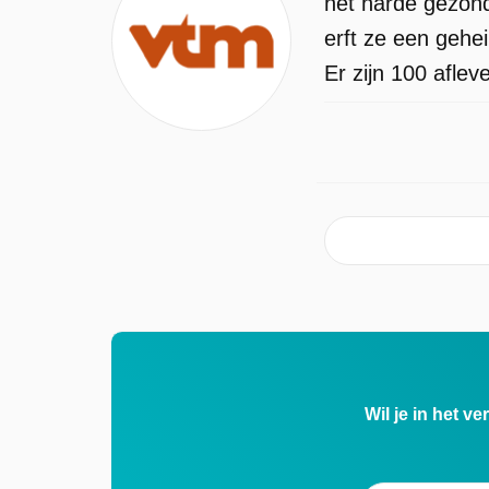
het harde gezond
erft ze een gehe
Er zijn 100 afle
Wil je in het v