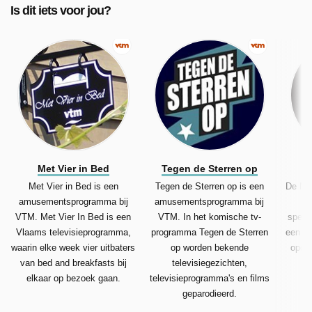
Is dit iets voor jou?
Met Vier in Bed
Tegen de Sterren op
Met Vier in Bed is een
Tegen de Sterren op is een
De Mo
amusementsprogramma bij
amusementsprogramma bij
VTM. Met Vier In Bed is een
VTM. In het komische tv-
spelp
Vlaams televisieprogramma,
programma Tegen de Sterren
een gr
waarin elke week vier uitbaters
op worden bekende
opdra
van bed and breakfasts bij
televisiegezichten,
elkaar op bezoek gaan.
televisieprogramma's en films
geparodieerd.