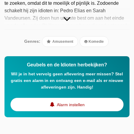
te zoeken, omdat dit te moeilijk of pijnlijk is. Zodoende
schakelt hij zijn idioten in: Pedro Elias en Sarah
Vandeursen. Zij doen hun uiterste best om aan het einde
van de aflevering Philippe met een bevredigend antwoord
te verblijden. In het tweede seizoen (De Idioten genoemd)
stellen verschillende bekende Vlamingen een vraag,
Genres:
Amusement
Komedie
waaronder Karen Daemen, Tom Waes en Jelle De Beule.
Geubels en de Idioten herbekijken?
Wil je in het vervolg geen aflevering meer missen? Stel
gratis een alarm in en ontvang een e-mail als er nieuwe
afleveringen zijn. Handig!
Alarm instellen