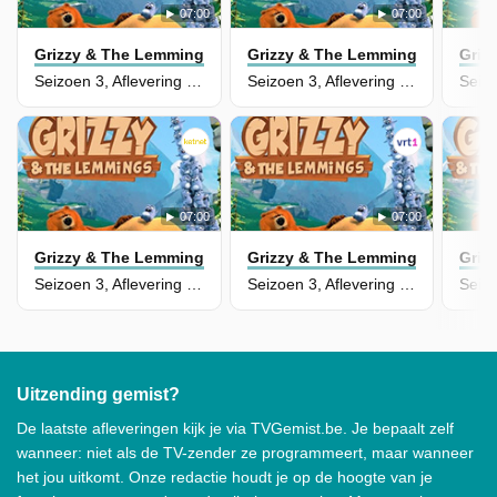
07:00
07:00
Grizzy & The Lemmings
Grizzy & The Lemmings
Griz
Seizoen 3, Aflevering 78 - Schedel Van Onvrede
Seizoen 3, Aflevering 52 - Dromen Zijn Bedrog
07:00
07:00
Grizzy & The Lemmings
Grizzy & The Lemmings
Griz
Seizoen 3, Aflevering 72 - Ademloos
Seizoen 3, Aflevering 49 - Tamtam Lemming
Uitzending gemist?
De laatste afleveringen kijk je via TVGemist.be. Je bepaalt zelf
wanneer: niet als de TV-zender ze programmeert, maar wanneer
het jou uitkomt. Onze redactie houdt je op de hoogte van je