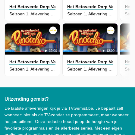
Het Betoverde Dorp Van Pinokkio
Het Betoverde Dorp Van Pinokki
Het 
Seizoen 1, Aflevering 6 - De Verkeerde Hoed
Seizoen 1, Aflevering 5 - De Heks Van Het Jaar
12:00
12:00
Het Betoverde Dorp Van Pinokkio
Het Betoverde Dorp Van Pinokki
Het 
Seizoen 1, Aflevering 4 - Mijn Vader De Held
Seizoen 1, Aflevering 3 - De Valsspelers
Uitzending gemist?
De laatste afleveringen kijk je via TVGemist.be. Je bepaalt zelf
wanneer: niet als de TV-zender ze programmeert, maar wanneer
het jou uitkomt. Onze redactie houdt je op de hoogte van je
favoriete programma's en de allerbeste series. Met een eigen
profiel houd je zelfs een eigen overzicht bij en ontvang je een e-