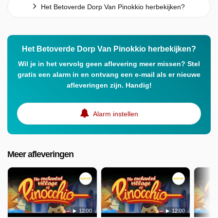
Het Betoverde Dorp Van Pinokkio herbekijken?
Het Betoverde Dorp Van Pinokkio herbekijken?
Wil je in het vervolg geen aflevering meer missen? Stel
gratis een alarm in en ontvang een e-mail als er nieuwe
afleveringen zijn. Handig!
Alarm instellen
Meer afleveringen
12:00
12:00