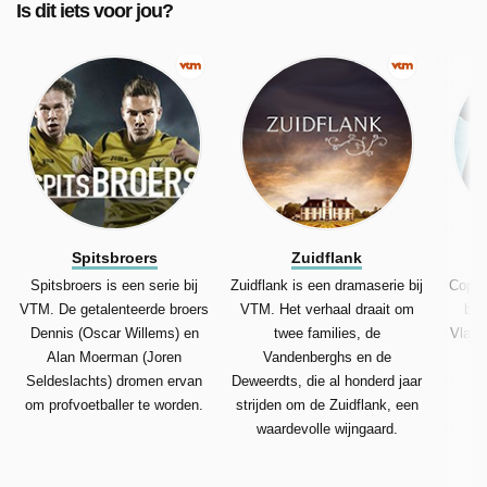
Is dit iets voor jou?
Spitsbroers
Zuidflank
Spitsbroers is een serie bij
Zuidflank is een dramaserie bij
Coppe
VTM. De getalenteerde broers
VTM. Het verhaal draait om
bij
Dennis (Oscar Willems) en
twee families, de
Vlaams
Alan Moerman (Joren
Vandenberghs en de
af
Seldeslachts) dromen ervan
Deweerdts, die al honderd jaar
om profvoetballer te worden.
strijden om de Zuidflank, een
waardevolle wijngaard.