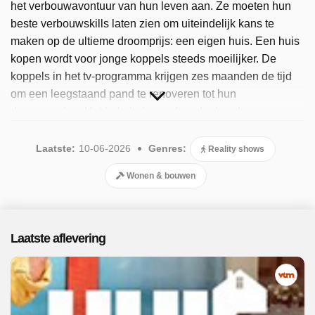
het verbouwavontuur van hun leven aan. Ze moeten hun
beste verbouwskills laten zien om uiteindelijk kans te
maken op de ultieme droomprijs: een eigen huis. Een huis
kopen wordt voor jonge koppels steeds moeilijker. De
koppels in het tv-programma krijgen zes maanden de tijd
om een leegstaand pand te renoveren tot hun
droomwoning. Het hele huis wordt onder handen
genomen: van slaapkamer tot badkamer en keuken. De
deelnemers starten met drie koppels per pand. Binnen dat
Laatste:
10-06-2026
Genres:
Reality shows
pand zijn ze elkaars rechtstreekse concurrent. De panden
Wonen & bouwen
bevinden zich in Antwerpen, Beringen en Boortmeerbeek.
Op die manier ontstaan er verschillende huizen, die wel
allemaal duurzaamheid als uitgangspunt hebben. Het
koppel dat zijn huis met de grootste meerwaarde weet te
Laatste aflevering
verbouwen, wint het huis. Sinds 2026 is het populaire
programma beschikbaar. Er zijn 19 afleveringen
uitgezonden, de meest recente in juni 2026.