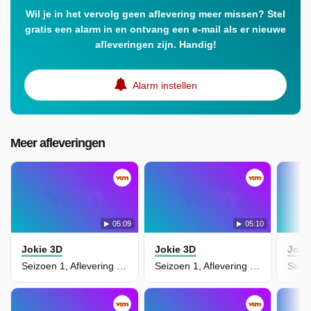
Wil je in het vervolg geen aflevering meer missen? Stel
gratis een alarm in en ontvang een e-mail als er nieuwe
afleveringen zijn. Handig!
Alarm instellen
Meer afleveringen
05:09
05:10
Jokie 3D
Jokie 3D
Joki
Seizoen 1, Aflevering 17 - Specht
Seizoen 1, Aflevering 18 - Opruimen