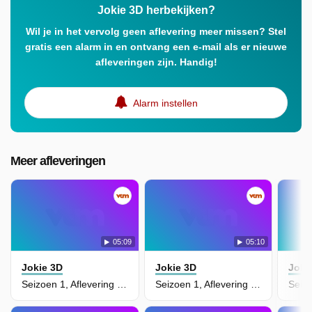
Jokie 3D herbekijken?
Wil je in het vervolg geen aflevering meer missen? Stel
gratis een alarm in en ontvang een e-mail als er nieuwe
afleveringen zijn. Handig!
Alarm instellen
Meer afleveringen
05:09
05:10
Jokie 3D
Jokie 3D
Joki
Seizoen 1, Aflevering 17 - Specht
Seizoen 1, Aflevering 18 - Opruimen