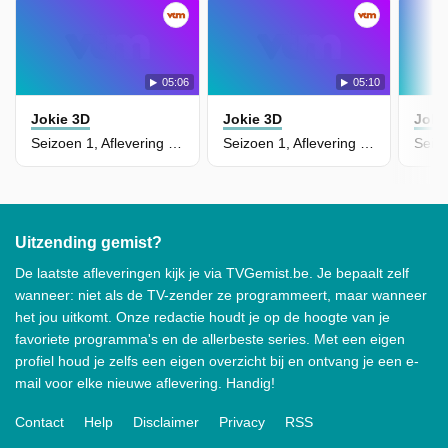
05:06
05:10
Jokie 3D
Jokie 3D
Joki
Seizoen 1, Aflevering 15 - Picnic
Seizoen 1, Aflevering 16 - Muziek
Uitzending gemist?
De laatste afleveringen kijk je via TVGemist.be. Je bepaalt zelf
wanneer: niet als de TV-zender ze programmeert, maar wanneer
het jou uitkomt. Onze redactie houdt je op de hoogte van je
favoriete programma's en de allerbeste series. Met een eigen
profiel houd je zelfs een eigen overzicht bij en ontvang je een e-
mail voor elke nieuwe aflevering. Handig!
Contact
Help
Disclaimer
Privacy
RSS