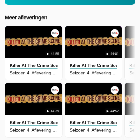
Meer afleveringen
44:55
44:01
Killer At The Crime Scene
Killer At The Crime Scene
Kill
Seizoen 4, Aflevering 9 - Autumn Klein
Seizoen 4, Aflevering 8 - Karla Godoy
44:39
44:52
Killer At The Crime Scene
Killer At The Crime Scene
Kill
Seizoen 4, Aflevering 7 - Ildiko Krajnyak
Seizoen 4, Aflevering 6 - Raveesh Kumra