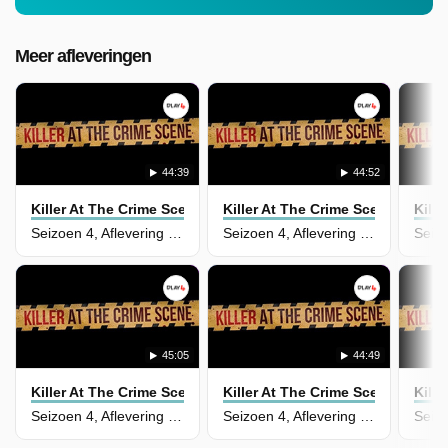
Meer afleveringen
44:39
44:52
Killer At The Crime Scene
Killer At The Crime Scene
Kill
Seizoen 4, Aflevering 7 - Ildiko Krajnyak
Seizoen 4, Aflevering 6 - Raveesh Kumra
45:05
44:49
Killer At The Crime Scene
Killer At The Crime Scene
Kill
Seizoen 4, Aflevering 5 - Connor Lyons
Seizoen 4, Aflevering 4 - Mohammed Saleem