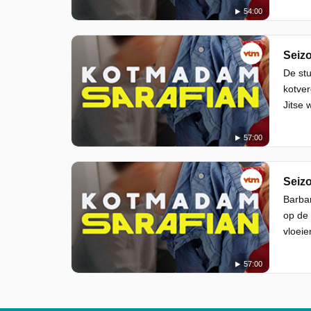
54:00
Seizo
De stu
kotver
Jitse 
57:00
Seizo
Barbar
op de 
vloeie
57:00