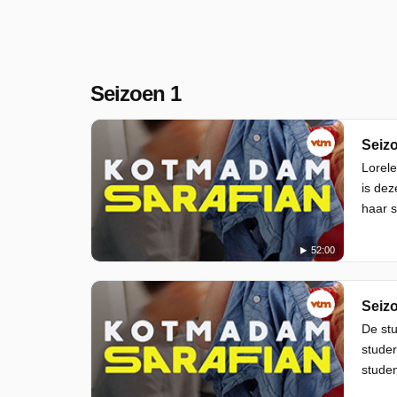
Seizoen 1
Seizo
Lorele
is dez
haar s
52:00
Seizo
De stu
studer
studen