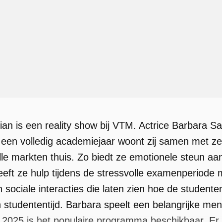
n is een reality show bij VTM. Actrice Barbara S
 een volledig academiejaar woont zij samen met 
lle markten thuis. Zo biedt ze emotionele steun aa
eeft ze hulp tijdens de stressvolle examenperiode 
 en sociale interacties die laten zien hoe de stude
 studententijd. Barbara speelt een belangrijke ment
 2025 is het populaire programma beschikbaar. Er z