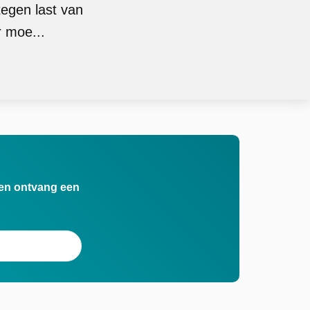
tegen last van
 moe...
n en ontvang een