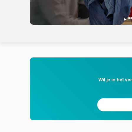
55
Wil je in het v